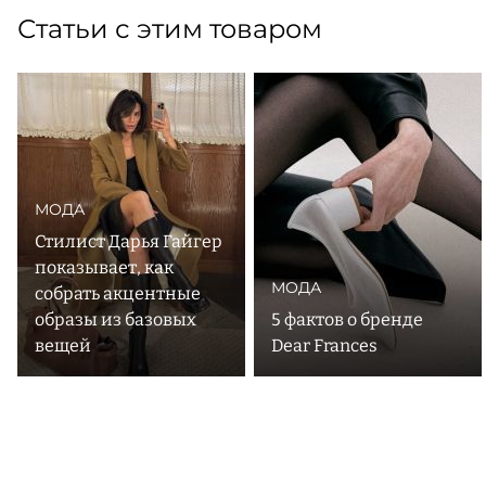
Статьи с этим товаром
МОДА
Стилист Дарья Гайгер
показывает, как
МОДА
собрать акцентные
образы из базовых
5 фактов о бренде
вещей
Dear Frances