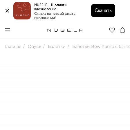
NUSELF – Шопинг и 
вдохновение 
Скачать
Скидка на первый заказ в 
приложении!
Главная
Обувь
Балетки
Балетки Bow Pump с бант