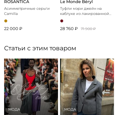
ROSANTICA
Le Monde Béryl
Асимметричные серьги
Туфли мэри джейн на
Camilla
каблуке из лакированной
кожи
22 000 ₽
28 760 ₽
71 900 ₽
Статьи с этим товаром
МОДА
МОДА