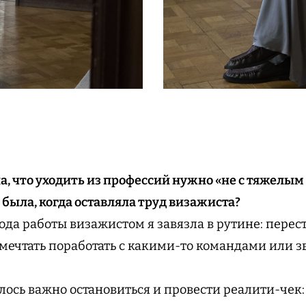
а, что уходить из профессий нужно «не с тяжелым 
 была, когда оставляла труд визажиста?
ода работы визажистом я завязла в рутине: перес
ечтать поработать с какими-то командами или 
лось важно остановиться и провести реалити-чек: