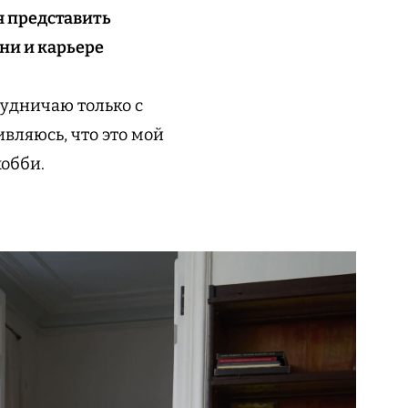
я представить
ни и карьере
трудничаю только с
вляюсь, что это мой
хобби.