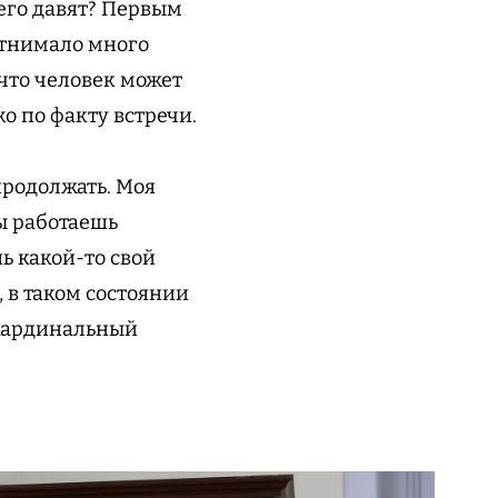
сего давят? Первым
отнимало много
 что человек может
о по факту встречи.
продолжать. Моя
ты работаешь
ь какой-то свой
, в таком состоянии
 кардинальный