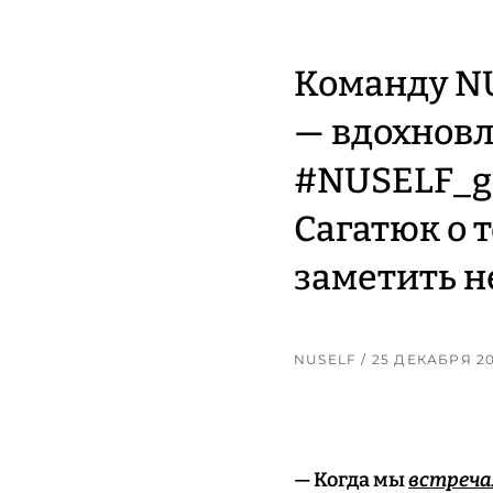
Команду N
— вдохнов
#NUSELF_gi
Сагатюк о 
заметить н
NUSELF
/ 25 ДЕКАБРЯ 2
— Когда мы
встреча