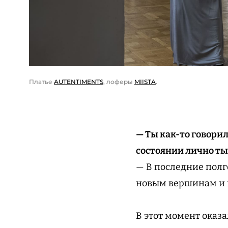
Платье
AUTENTIMENTS
, лоферы
MIISTA
.
— Ты как-то говорил
состоянии лично ты
— В последние полг
новым вершинам и м
В этот момент оказа