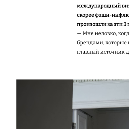
международный визаж
скорее фэшн-инфлюе
произошли за эти 3 
— Мне неловко, ко
брендами, которые п
главный источник д