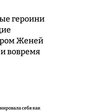
ые героини
щие
ером Женей
 и вовремя
онировала себя как