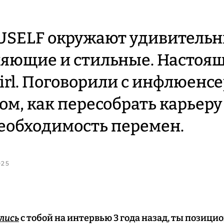
USELF окружают удивительн
ляющие и стильные. Настоя
rl. Поговорили с инфлюенс
том, как пересобрать карьеру
еобходимость перемен.
025
лись
с тобой на интервью 3 года назад, ты позици