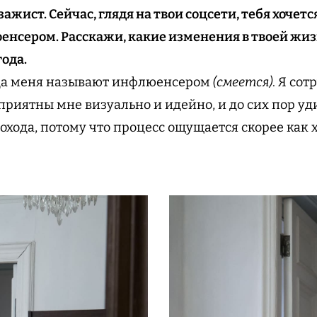
ист. Сейчас, глядя на твои соцсети, тебя хочетс
нсером. Расскажи, какие изменения в твоей жиз
года.
гда меня называют инфлюенсером
(смеется)
. Я со
риятны мне визуально и идейно, и до сих пор уди
охода, потому что процесс ощущается скорее как 