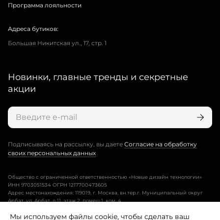
Программа лояльности
Адреса бутиков:
Большая Никитская ул., 17, стр. 1
Новинки, главные тренды и секретные
акции
Подписываясь на рассылку, вы даете
Согласие на обработку
своих персональных данных
Общество с ограниченной ответственностью «Новые дизайн технологии»
ИНН 9703051534 ОГРН 1217700473605
Адрес местонахождения: 119019, г. Москва, вн.тер.г. Муниципальный округ
Арбат, ул. Арбат, д.11, этаж 2, помещ.1, ком. 4.
Мы используем файлы cookie, чтобы сделать ваш