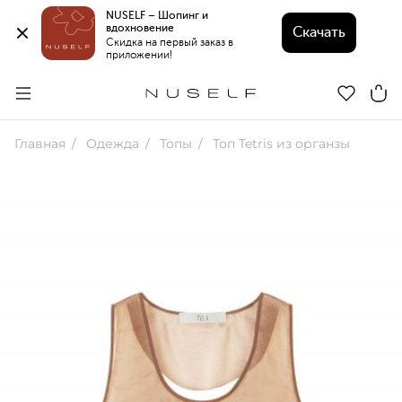
NUSELF – Шопинг и 
вдохновение 
Скачать
Скидка на первый заказ в 
приложении!
Главная
Одежда
Топы
Топ Tetris из органзы