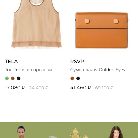
TELA
RSVP
Топ Tetris из органзы
Сумка-клатч Golden Eyes
17 080 ₽
41 460 ₽
24 400 ₽
69 100 ₽