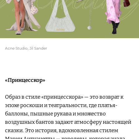
Acne Studio, Jil Sander
«Принцесскор»
Образ в стиле «принцесскора» — это возврат к
эпохе роскоши и театральности, где платья-
баллоны, пышные рукава и множество
воздушных бантов задают атмосферу настоящей
сказки. Это история, вдохновленная стилем
Марии Антуанетты — королевы, которая знала,