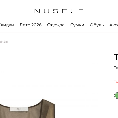
Скидки
Лето 2026
Одежда
Сумки
Обувь
Акс
ганзы
То
Т