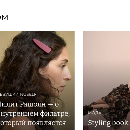
ом
ЕВУШКИ NUSELF
Лилит Рашоян — о
внутреннем фильтре,
МОДА
который появляется
Styling book