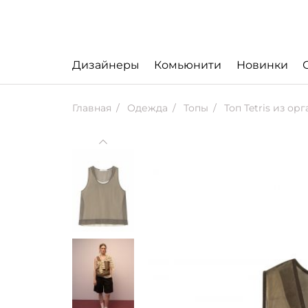
Дизайнеры
Комьюнити
Новинки
Главная
Одежда
Топы
Топ Tetris из ор