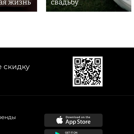
ая жизнь
свадьбу
е скидку
ренды