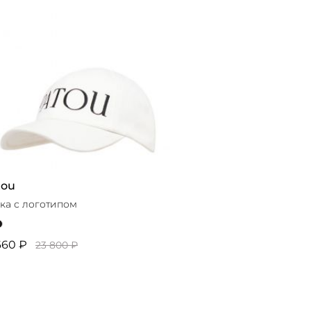
tou
ка с логотипом
660 ₽
23 800 ₽