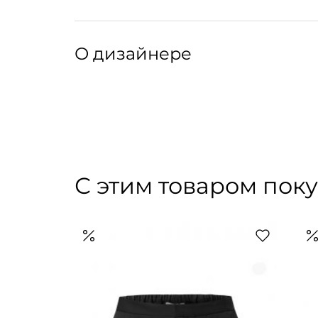
Крой:
Прямой крой без рукавов, круглый вырез, дв
Артикул: 306082001
Артикул производителя: 170033
О дизайнере
Бренд одежды из Вероны. Марку основала в 
ранее в Max Mara, Cerutti, Dolce & Gabbana. 
бренда: «Relaxed tailoring», — расслабленны
Tela — баланс между классическим кроем и 
технологичными материалами высокого каче
С этим товаром пок