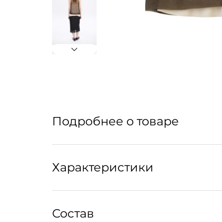
Подробнее о товаре
Топ из полупрозрачной органзы с внутренни
Характеристики
Уход:
Состав
Рекомендуется профессиональная химчистка