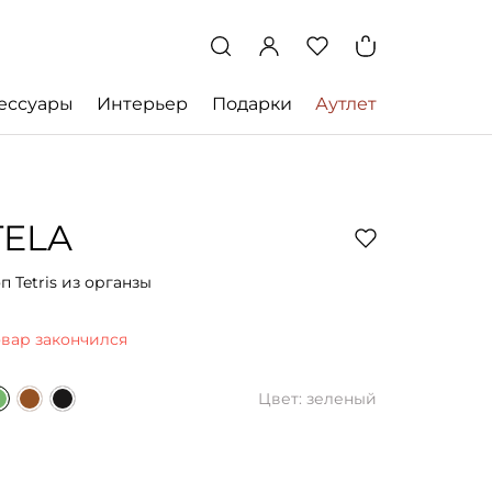
ессуары
Интерьер
Подарки
Аутлет
TELA
п Tetris из органзы
овар закончился
Цвет: зеленый