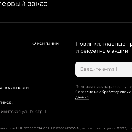
первый заказ
О компании
Новинки, главные т
и секретные акции
Подписываясь на рассылку, в
а лояльности
Согласие на обработку своих
данных
тиков:
китская ул., 17, стр. 1
ехнологии» ИНН 9703051534 ОГРН 1217700473605
Адрес местонахождения: 119019, г. М