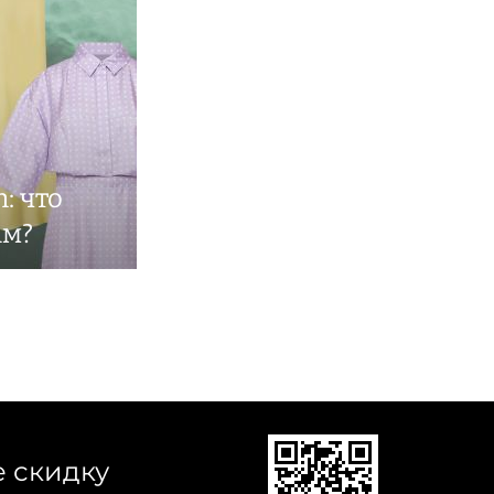
n: что
ам?
е скидку