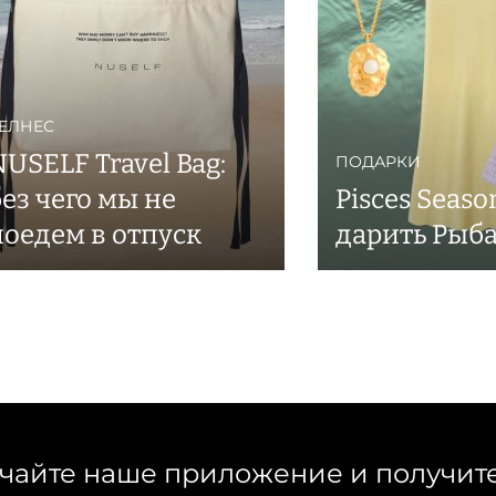
ЕЛНЕС
USELF Travel Bag:
ПОДАРКИ
без чего мы не
Pisces Seaso
поедем в отпуск
дарить Рыб
чайте наше приложение и получит