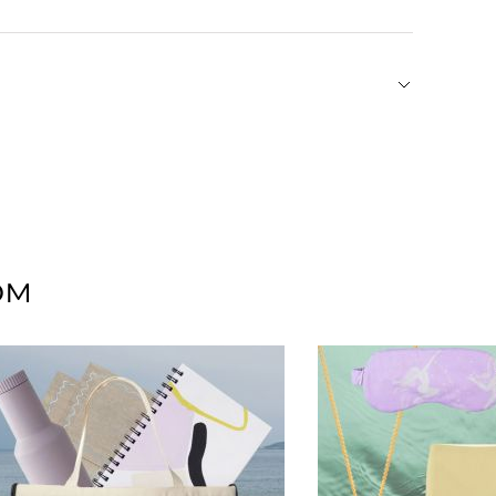
оду Мэт Томсен — журналисткой, решившей
зайном. Сделать скандинавскую эстетику более
тве изделий марки присутствуют лаконичные
ользовать шрифт, разработанный легендарным
у, декор и украшения Design Letters полюбили
ом