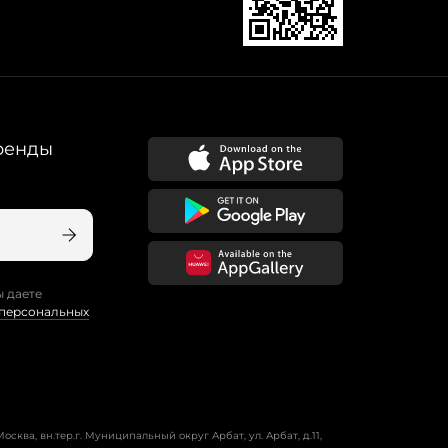
ренды
ы даете
 персональных
осква, вн.тер.г. Муниципальный округ Арбат, ул. Арбат, д.11,