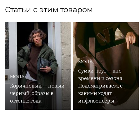
Статьи с этим товаром
МОДА
Сумки-тоут — вне
МОДА
времени и сезона.
Коричневый — новый
Подсматриваем, с
черный: образы в
какими ходят
оттенке года
инфлюенсеры