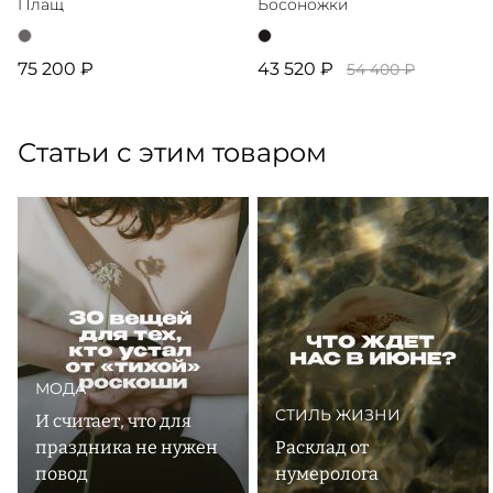
Плащ
Босоножки
75 200 ₽
43 520 ₽
54 400 ₽
Статьи с этим товаром
МОДА
СТИЛЬ ЖИЗНИ
И считает, что для
праздника не нужен
Расклад от
повод
нумеролога