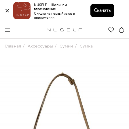
NUSELF – Шопинг и 
вдохновение 
Скачать
Скидка на первый заказ в 
приложении!
Главная
Аксессуары
Сумки
Сумка