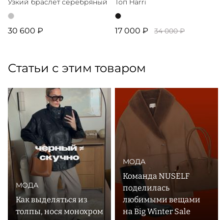
Узкий браслет серебряный
Топ Harri
30 600 ₽
17 000 ₽
34 000 ₽
Статьи с этим товаром
МОДА
Команда NUSELF
МОДА
поделилась
Как выделяться из
любимыми вещами
толпы, нося монохром
на Big Winter Sale