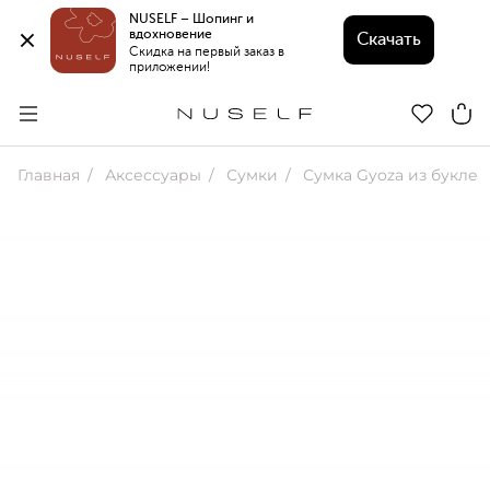
NUSELF – Шопинг и 
вдохновение 
Скачать
Скидка на первый заказ в 
приложении!
Главная
Аксессуары
Сумки
Сумка Gyoza из букле