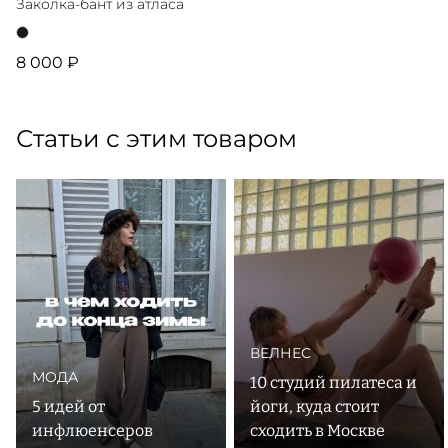
Заколка-бант из атласа
8 000 ₽
Статьи с этим товаром
ВЕЛНЕС
МОДА
10 студий пилатеса и
5 идей от
йоги, куда стоит
инфлюенсеров
сходить в Москве