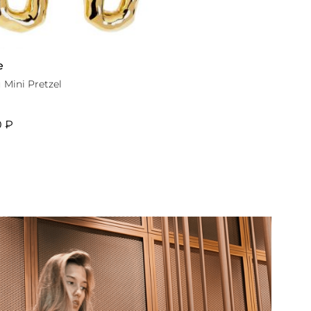
e
Mini Pretzel
0 ₽