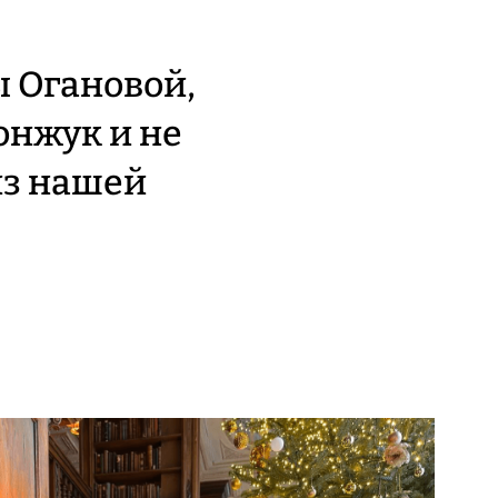
 Огановой,
онжук и не
из нашей