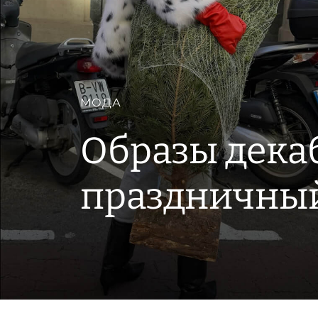
МОДА
Образы декабр
праздничный