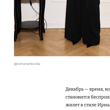
@romanenkovika
Декабрь — время, к
становится беспро
жилет в стиле Ирмы