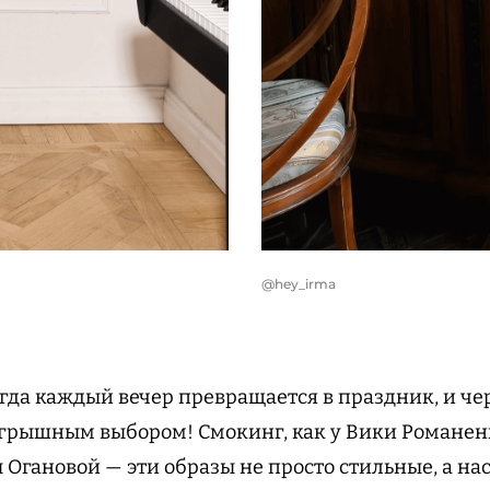
@hey_irma
огда каждый вечер превращается в праздник, и ч
игрышным выбором! Смокинг, как у Вики Романен
 Огановой — эти образы не просто стильные, а на