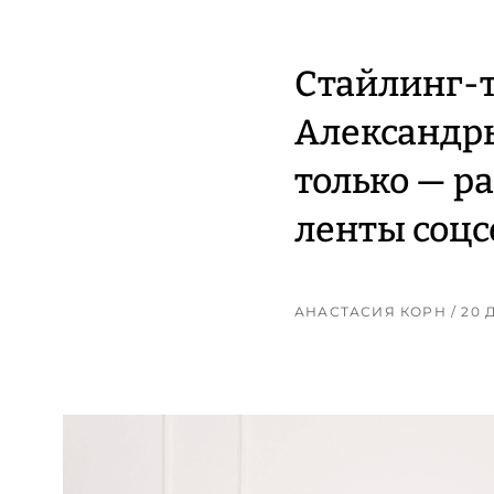
Cтайлинг-т
Александры
только — р
ленты соцс
АНАСТАСИЯ КОРН
/ 20