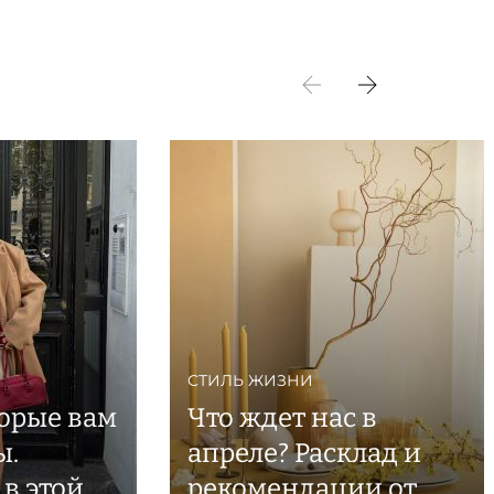
СТИЛЬ ЖИЗНИ
торые вам
Что ждет нас в
ы.
апреле? Расклад и
 в этой
рекомендации от