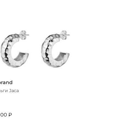
brand
ьги Jaca
900 ₽