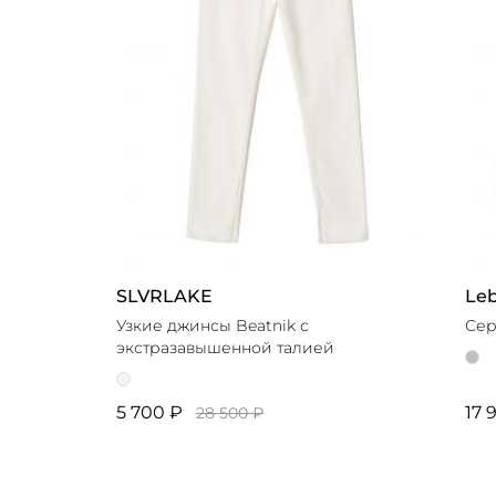
SLVRLAKE
Le
Узкие джинсы Beatnik с
Сер
экстразавышенной талией
5 700 ₽
17 
28 500 ₽