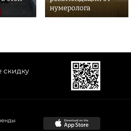
нумеролога
е скидку
ренды