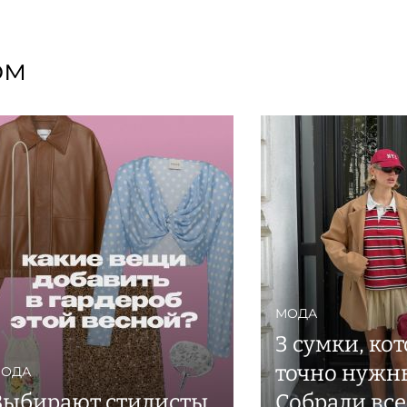
ом
МОДА
3 сумки, ко
точно нужн
ОДА
Выбирают стилисты
Собрали все