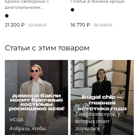
Брюки свободные с
Платье в технике кроше
диагональными
отстрочками
21 200 ₽
16 770 ₽
53 000 ₽
55 900 ₽
Статьи с этим товаром
МОДА
5 инфлюенсеров, у
МОДА
которых стоит
4 образа, чтобы
поучиться