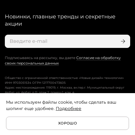
Новинки, главные тренды и секретные
акции
Подписываясь на рассылку, вы даете
Согласие на обработку
своих персональных данных
Общество с ограниченной ответственностью «Новые дизайн технологии»
ИНН 9703051534 ОГРН 1217700473605
Адрес местонахождения: 119019, г. Москва, вн.тер.г. Муниципальный округ
Арбат, ул. Арбат, д.11, этаж 2, помещ.1, ком. 4.
Мы используем файлы cookie, чтобы сделать ваш
Пользовательское соглашение
шопинг еще удобнее.
Подробнее
Политика конфиденциальности
ХОРОШО
Условия программы лояльности