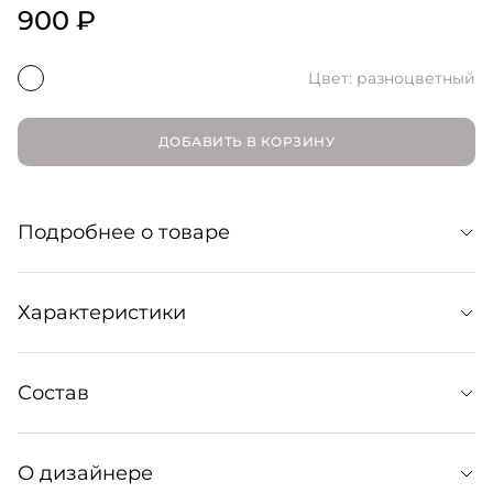
900 ₽
Цвет: разноцветный
ДОБАВИТЬ В КОРЗИНУ
Подробнее о товаре
Цветные стикеры MishMash изготавливаются вручную
Характеристики
из бумажных отходов, поэтому оттенок каждого
уникален и отличается от заказа к заказу: цвет товара
на фотографии — лишь пример одного из сотни
Размер: 12 см х 10 см
Состав
Артикул: 168053002
Артикул производителя: 5600200320295
О дизайнере