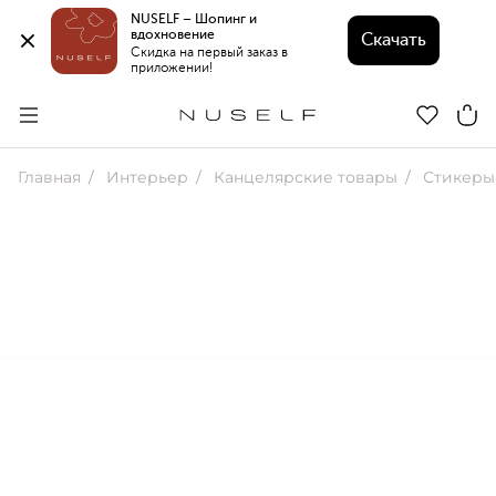
NUSELF – Шопинг и 
вдохновение 
Скачать
Скидка на первый заказ в 
приложении!
Главная
Интерьер
Канцелярские товары
Стикеры