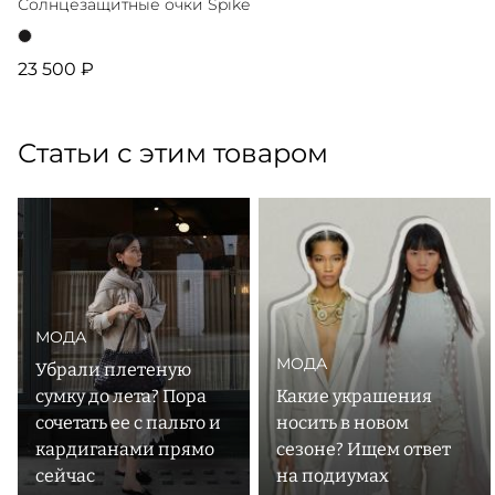
Солнцезащитные очки Spike
23 500 ₽
Статьи с этим товаром
МОДА
МОДА
Убрали плетеную
сумку до лета? Пора
Какие украшения
сочетать ее с пальто и
носить в новом
кардиганами прямо
сезоне? Ищем ответ
сейчас
на подиумах