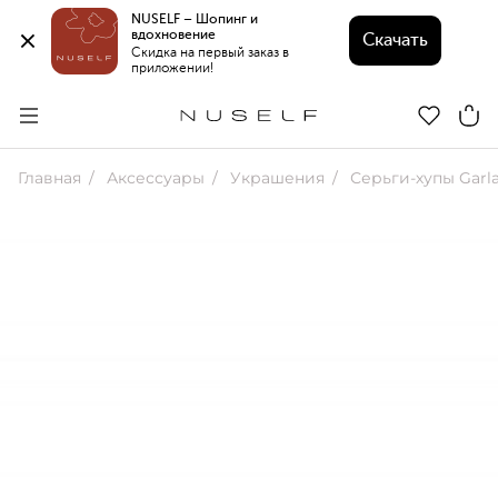
NUSELF – Шопинг и 
вдохновение 
Скачать
Скидка на первый заказ в 
приложении!
Главная
Аксессуары
Украшения
Серьги-хупы Garl