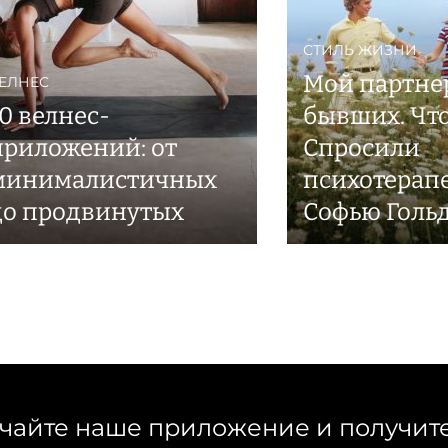
СТИЛЬ ЖИЗНИ
Мой партне
ЕЛНЕС
10 велнес-
бывших. Что
приложений: от
Спросили
минималистичных
психотерап
до продвинутых
Софью Голь
чайте наше приложение и получит