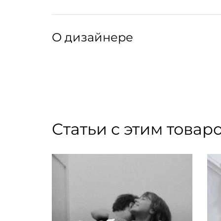
Артикул: 168055020
Артикул производителя: 5600780107408
О дизайнере
Португальский бренд mishmash — мечта для 
менеджмента. Функциональные и продуманны
и стикеры — инструменты, которые помогут 
фиксировать идеи и мечты и реализовывать 
экологичности своей продукции, взяв на себ
Статьи с этим товар