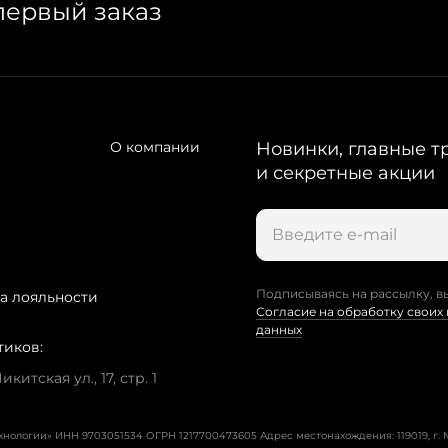
первый заказ
О компании
Новинки, главные т
и секретные акции
Подписываясь на рассылку, в
а лояльности
Согласие на обработку своих
данных
тиков:
китская ул., 17, стр. 1
ехнологии» ИНН 9703051534 ОГРН 1217700473605
Адрес местонахождения: 119019, г. М