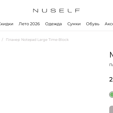
Скидки
Лето 2026
Одежда
Сумки
Обувь
Акс
Планер Notepad Large Time-Block
П
2