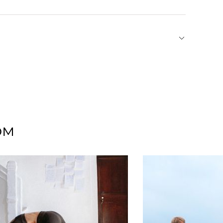
фанатов эстетичной канцелярии и адептов тайм-
е до мелочей блокноты, планеры, ежедневники
вам эффективнее распределять задачи,
потенциал. Бренд также позаботился об
я обязательство сажать деревья и восполнять
ом