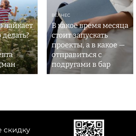
ВЕЛНЕС
р лайкает
В какое время месяца
 делать?
стоит запускать
проекты, а в какое —
евта
отправиться с
дман
подругами в бар
е скидку