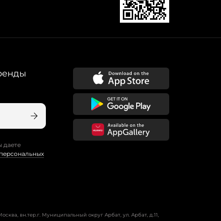
ренды
ы даете
 персональных
осква, вн.тер.г. Муниципальный округ Арбат, ул. Арбат, д.11,