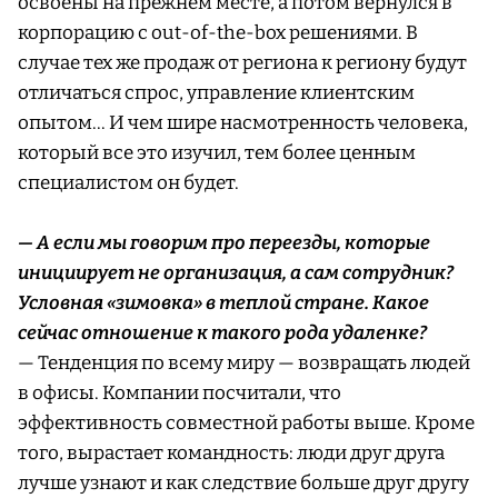
освоены на прежнем месте, а потом вернулся в
корпорацию с out-of-the-box решениями. В
случае тех же продаж от региона к региону будут
отличаться спрос, управление клиентским
опытом… И чем шире насмотренность человека,
который все это изучил, тем более ценным
специалистом он будет.
— А если мы говорим про переезды, которые
инициирует не организация, а сам сотрудник?
Условная «зимовка» в теплой стране. Какое
сейчас отношение к такого рода удаленке?
— Тенденция по всему миру — возвращать людей
в офисы. Компании посчитали, что
эффективность совместной работы выше. Кроме
того, вырастает командность: люди друг друга
лучше узнают и как следствие больше друг другу