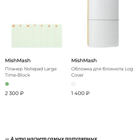
MishMash
MishMash
Планер Notepad Large
Обложка для блокнота Log
Time-Block
Cover
2 300 ₽
1 400 ₽
— А что насчет самых популярных