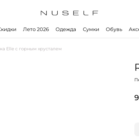
Скидки
Лето 2026
Одежда
Сумки
Обувь
Акс
а Elle с горным хрусталем
П
9