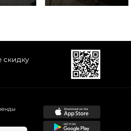
е скидку
ренды