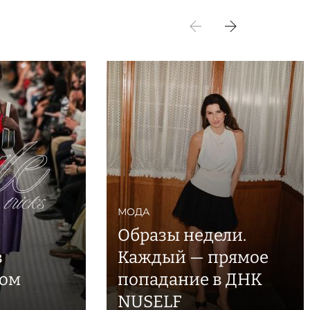
МОДА
Образы недели.
в
Каждый — прямое
ном
попадание в ДНК
NUSELF