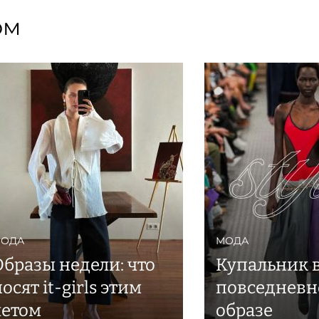
ом
ОДА
МОДА
Образы недели: что
Купальник 
осят it-girls этим
повседнев
летом
образе