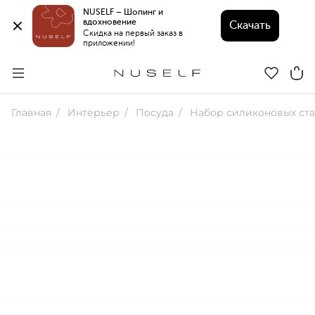
NUSELF – Шопинг и 
вдохновение 
Скачать
Скидка на первый заказ в 
приложении!
Главная
Интерьер
Посуда
Набор силиконовых стаканов