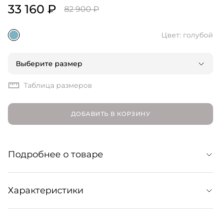
33 160 ₽
82 900 ₽
Цвет: голубой
Выберите размер
Таблица размеров
ДОБАВИТЬ В КОРЗИНУ
Подробнее о товаре
Джинсовая куртка в силуэте оверсайз с теплым
Характеристики
подкладом из искусственного меха для
дополнительного уюта. Широкий меховой воротник
становится акцентом образа и усиливает его