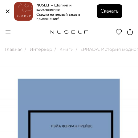
NUSELF – Шопинг и 
вдохновение 
Скачать
Скидка на первый заказ в 
приложении!
Главная
Интерьер
Книги
«PRADA. История модного дома»