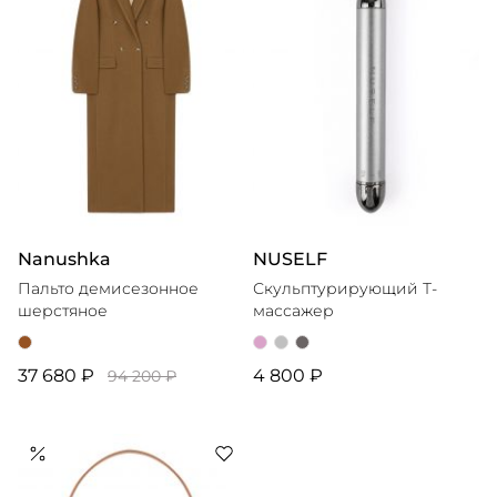
Nanushka
NUSELF
Пальто демисезонное
Скульптурирующий Т-
шерстяное
массажер
37 680 ₽
4 800 ₽
94 200 ₽