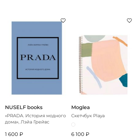
NUSELF books
Moglea
«PRADA. История модного
Скетчбук Playa
дома», Лэйа Грейвс
1 600 ₽
6 100 ₽