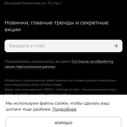
Большая Никитская ул., 17, стр. 1
Новинки, главные тренды и секретные
акции
Подписываясь на рассылку, вы даете
Согласие на обработку
своих персональных данных
Общество с ограниченной ответственностью «Новые дизайн технологии»
ИНН 9703051534 ОГРН 1217700473605
Адрес местонахождения: 119019, г. Москва, вн.тер.г. Муниципальный округ
Арбат, ул. Арбат, д.11, этаж 2, помещ.1, ком. 4.
Мы используем файлы cookie, чтобы сделать ваш
Пользовательское соглашение
шопинг еще удобнее.
Подробнее
Политика конфиденциальности
ХОРОШО