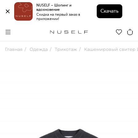
NUSELF – Шопинг и 
вдохновение 
Скачать
Скидка на первый заказ в 
приложении!
Главная
Одежда
Трикотаж
Кашемировый свитер L