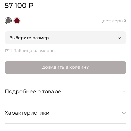
57 100 ₽
Цвет: серый
Выберите размер
Таблица размеров
ДОБАВИТЬ В КОРЗИНУ
Подробнее о товаре
Свитер из мягкого и долговечного монгольского
Характеристики
кашемира плотной вязки — с круглым вырезом
горловины, рукавами до локтя и эластичными
вставками в рубчик для комфортной посадки.