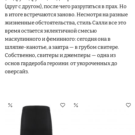
(друг с другом), после чего разругаться в прах. Но
в итоге встречаются заново. Несмотря на разные
жизненные обстоятельства, стиль Салли все это
время остается эклектичной смесью
маскулинного и феминного: сегодня она в
шляпке-канотье, а завтра — в грубом свитере.
Собственно, свитеры и джемперы — одна из
основ гардероба героини: от укороченных до
оверсайз.