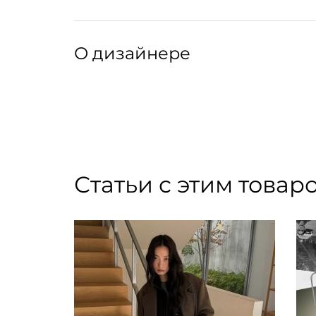
Крой:
Прямой крой, шалевый воротник из овчины, з
Артикул: 035245005
Артикул производителя: ELBE
О дизайнере
Основательница LOULOU DE SAISON Хлоя Хар
Своей главной музой Хлоя называет Париж —
современной француженки и вдохновляющим
блогера начался с тщетных попыток найти ид
сформировался вокруг идеи о вещах мечты, 
Статьи с этим товар