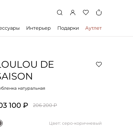
ессуары
Интерьер
Подарки
Аутлет
LOULOU DE
SAISON
убленка натуральная
03 100 ₽
206 200 ₽
Цвет: серо-коричневый