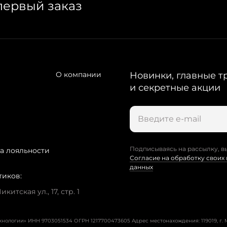
первый заказ
О компании
Новинки, главные т
и секретные акции
Подписываясь на рассылку, в
а лояльности
Согласие на обработку своих
данных
тиков:
китская ул., 17, стр. 1
ехнологии» ИНН 9703051534 ОГРН 1217700473605
Адрес местонахождения: 119019, г. М