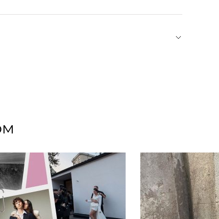
астежка, смещенная от центра.
уш — героиня стрит-стайла и фэшн-инфлюенсер.
 в личном блоге она делится образами
и предметами искусства. Собственный бренд
еальный свитер из кашемира, а окончательно
в которых образцовое качество и крой
ом