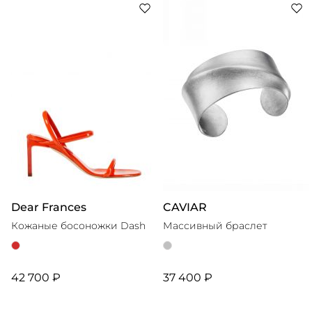
субкультурах, а также в самобытном стиле конца 1990-х
Dear Frances
CAVIAR
Кожаные босоножки Dash
Массивный браслет
42 700 ₽
37 400 ₽