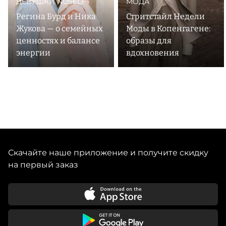
ДЕВУШКИ NUSELF
МОДА
Регина Бурд и Ника
Стритстайл Недели
Жукова — о семейных
Моды в Копенгагене:
ценностях и балансе
образы для
энергии
вдохновения
Скачайте наше приложение и получите скидку
на первый заказ