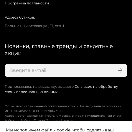
Программа лояльности
Адреса бутиков:
Большая Никитская ул., 17, стр. 1
Новинки, главные тренды и секретные
акции
Подписываясь на рассылку, вы даете
Согласие на обработку
своих персональных данных
Общество с ограниченной ответственностью «Новые дизайн технологии»
ИНН 9703051534 ОГРН 1217700473605
Адрес местонахождения: 119019, г. Москва, вн.тер.г. Муниципальный округ
Арбат, ул. Арбат, д.11, этаж 2, помещ.1, ком. 4.
Мы используем файлы cookie, чтобы сделать ваш