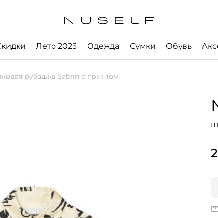
Скидки
Лето 2026
Одежда
Сумки
Обувь
Акс
ковая рубашка Sabrin с принтом
Ш
2