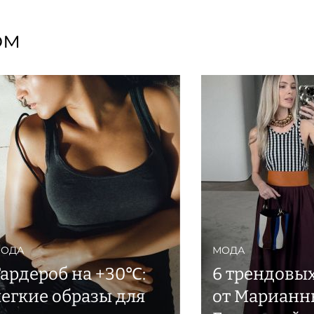
ом
ОДА
МОДА
Гардероб на +30℃:
6 трендовых
легкие образы для
от Марианн