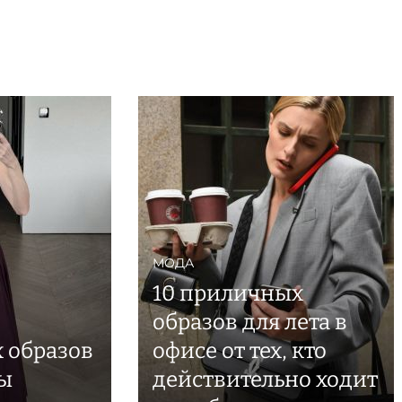
МОДА
10 приличных
образов для лета в
 образов
офисе от тех, кто
ы
действительно ходит