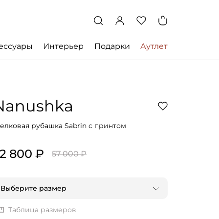
ессуары
Интерьер
Подарки
Аутлет
Nanushka
елковая рубашка Sabrin с принтом
2 800 ₽
57 000 ₽
Выберите размер
XS | RU 42
Таблица размеров