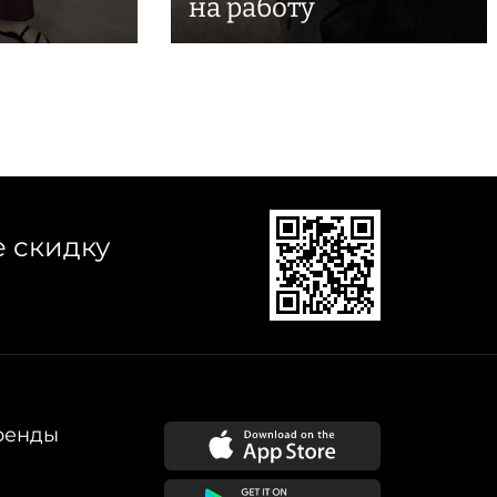
на работу
е скидку
ренды