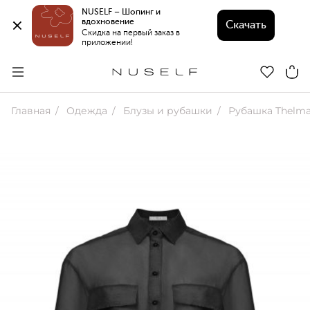
NUSELF – Шопинг и 
вдохновение 
Скачать
Скидка на первый заказ в 
приложении!
Главная
Одежда
Блузы и рубашки
Рубашка Thelma