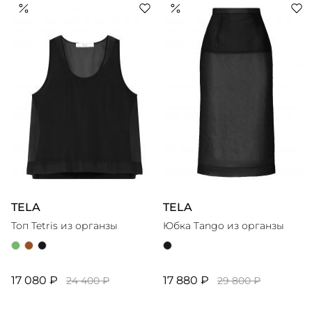
tailoring», — расслабленный, минималистичный,
интеллектуальный. Почерк Tela — баланс между
классическим кроем и современными формами.
Марка работает с технологичными материалами
высокого качества и черпает вдохновение в
художественном искусстве (название бренда
TELA
TELA
Топ Tetris из органзы
Юбка Tango из органзы
17 080 ₽
17 880 ₽
24 400 ₽
29 800 ₽