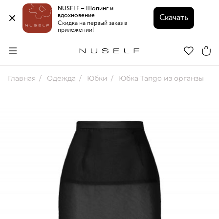
NUSELF – Шопинг и 
вдохновение 
Скачать
Скидка на первый заказ в 
приложении!
Главная
Одежда
Юбки
Юбка Tango из органзы