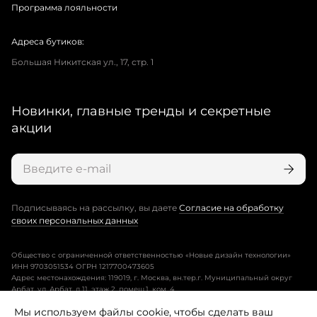
Программа лояльности
Адреса бутиков:
Большая Никитская ул., 17, стр. 1
Новинки, главные тренды и секретные
акции
Подписываясь на рассылку, вы даете
Согласие на обработку
своих персональных данных
Общество с ограниченной ответственностью «Новые дизайн технологии»
ИНН 9703051534 ОГРН 1217700473605
Адрес местонахождения: 119019, г. Москва, вн.тер.г. Муниципальный округ
Арбат, ул. Арбат, д.11, этаж 2, помещ.1, ком. 4.
Мы используем файлы cookie, чтобы сделать ваш