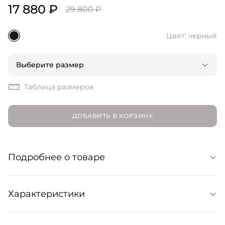
17 880 ₽
29 800 ₽
Цвет: черный
Выберите размер
Таблица размеров
ДОБАВИТЬ В КОРЗИНУ
Подробнее о товаре
Юбка миди из деликатной полупрозрачной органзы
Характеристики
черного цвета. Пример нетривиальной базы, с
которой можно придумать множество модных
сочетаний. Образует комплект с парной рубашкой