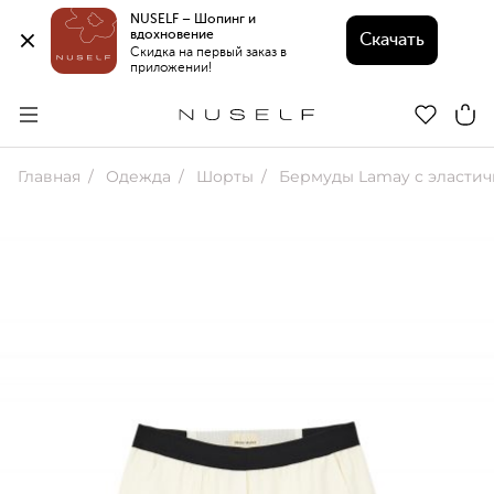
NUSELF – Шопинг и 
вдохновение 
Скачать
Скидка на первый заказ в 
приложении!
Главная
Одежда
Шорты
Бермуды Lamay с эластичн