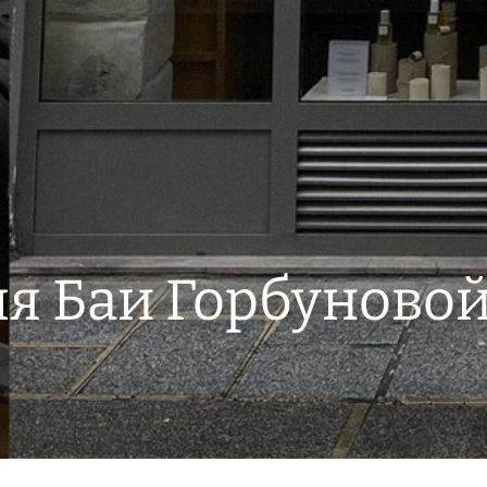
ля Баи Горбуново