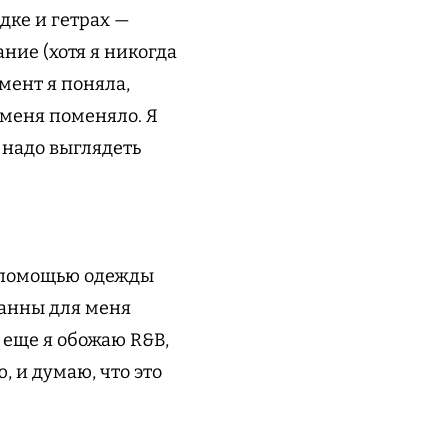
дке и гетрах —
ание (хотя я никогда
омент я поняла,
 меня поменяло. Я
о надо выглядеть
с помощью одежды
ианны для меня
А еще я обожаю R&B,
 и думаю, что это