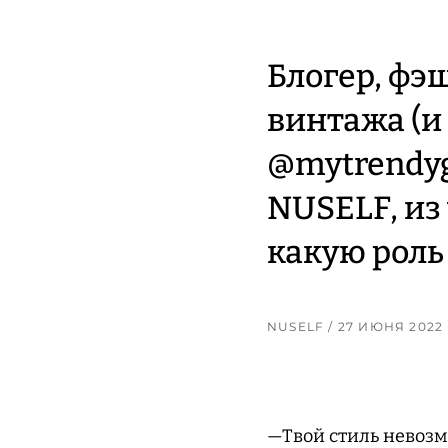
Блогер, фэ
винтажа (и
@mytrendyg
NUSELF, из
какую роль
NUSELF
/ 27 ИЮНЯ 2022
—Твой стиль невозм