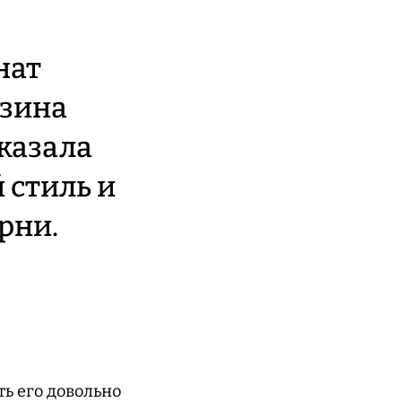
нат
азина
казала
 стиль и
рни.
ть его довольно