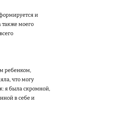
 формируется и
а также моего
всего
ым ребенком,
яла, что могу
к: я была скромной,
енной в себе и