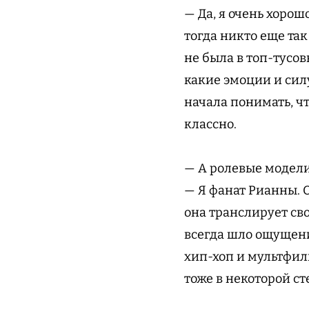
— Да, я очень хоро
тогда никто еще так
не была в топ-тусов
какие эмоции и сил
начала понимать, чт
классно.
— А ролевые модели 
— Я фанат Рианны. 
она транслирует сво
всегда шло ощущение
хип-хоп и мультфил
тоже в некоторой ст