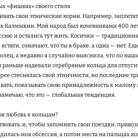
ых «фишках» своего стиля
вать свои этнические корни. Например, заплетат
 в Калмыкии. Мой народ был кочевниками 400 лет
ссию и остались тут жить. Косички — традиционн
кстати, означают, что ты в браке, а одна — нет. Ещ
олец, а недавно я случайно выяснила, что по н
раньше надевали серебряные кольца для отпугив
орее стеснялась свой этничности, но последние тр
ивать, показывать свою принадлежность к малому 
замечаю, что это — глобальная тенденция.
оя любовь к кольцам?
твовать, и, чтобы запомнить свои поездки, приво
одилась моя обсессия, а потом места на пальцах ко