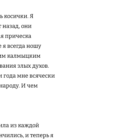
ь косички. Я
 назад, они
ая прическа
е я всегда ношу
ашим калмыцким
ания злых духов.
и года мне всячески
народу. И чем
зила из каждой
нчились, и теперь я