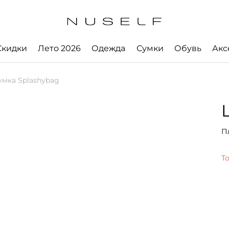
Скидки
Лето 2026
Одежда
Сумки
Обувь
Акс
мка Splashybag
П
Т