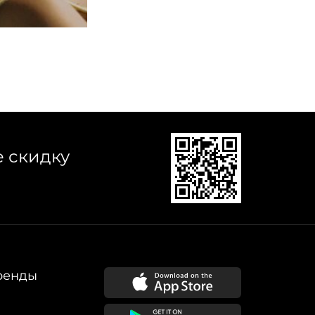
е скидку
ренды