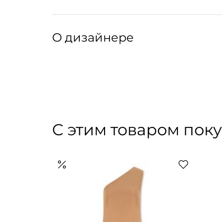
чистящих средств и растворителей. Храните
сумку, чтобы не повредить ее ручки и форму.
Сумка-корзина с открытым верхом и съемны
О дизайнере
Высота: 33 см, ширина: 50 см
Артикул: 223225010
Артикул производителя: 10023107
LEMON JELLY — обувной бренд из Португалии
креативными дизайнерскими решениями. Бо
стиль с удобством — лаконичные пары актуал
инновационных веганских материалов, не и
максимальный комфорт. Изюминка каждой мо
С этим товаром пок