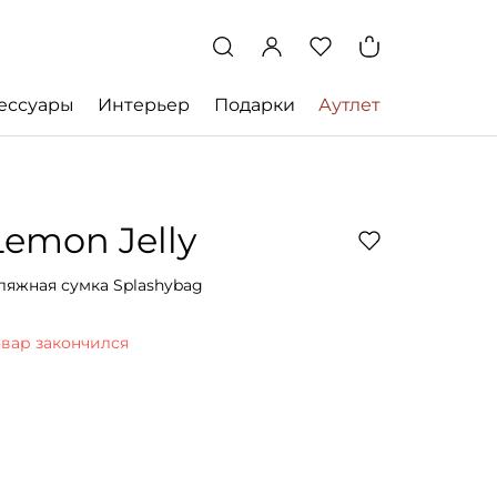
ессуары
Интерьер
Подарки
Аутлет
Lemon Jelly
ляжная сумка Splashybag
овар закончился