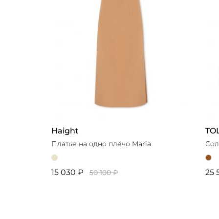
Haight
TO
Платье на одно плечо Maria
Сол
15 030 ₽
25 
50 100 ₽