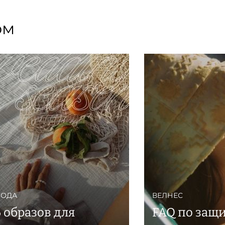
ом
ОДА
ВЕЛНЕС
6 образов для
FAQ по защи