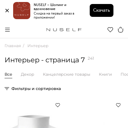
NUSELF – Шопинг и 
вдохновение 
Скачать
Скидка на первый заказ в 
приложении!
Главная
Интерьер
Интерьер
- страница 7
241
Все
Декор
Канцелярские товары
Книги
По
Фильтры и сортировка