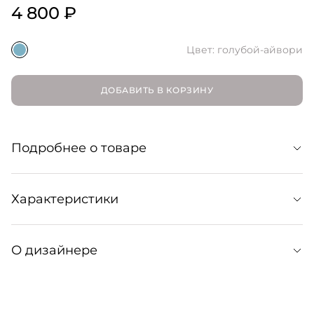
4 800 ₽
Цвет: голубой-айвори
ДОБАВИТЬ В КОРЗИНУ
Подробнее о товаре
керамика
Характеристики
Артикул: 324043002
О дизайнере
Артикул производителя: 00-00000156
SAMPLE.UNITS — это вазы, пледы, тарелки, свечи и
другие функциональные предметы, которые создаются