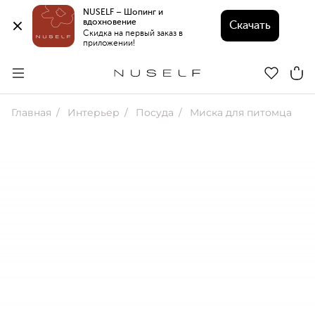
NUSELF – Шопинг и 
вдохновение 
Скачать
Скидка на первый заказ в 
приложении!
Главная
Интерьер
Посуда
Миска для питомца