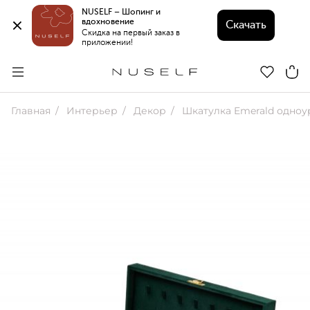
NUSELF – Шопинг и 
вдохновение 
Скачать
Скидка на первый заказ в 
приложении!
Главная
Интерьер
Декор
Шкатулка Emerald одноу