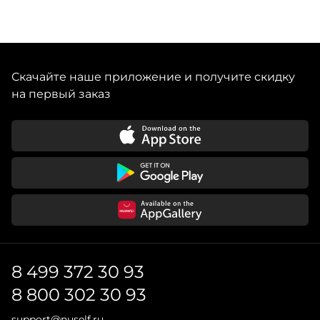
которые создаются в ней. Основатели Sitis убеждены,
что хранение украшений не менее важно, чем сами
драгоценности. Все тщательно изготавливается
вручную для вечной жизни в тандеме с дорогими
сердцу предметами. Каждый из цветов коллекции
Скачайте наше приложение и получите скидку
соответствует тематической вышивке с затейливым
на первый заказ
8 499 372 30 93
8 800 302 30 93
support@nuself.ru