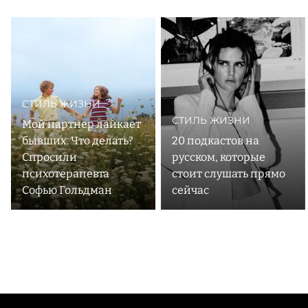
Черепановой. Ядром нового бренда стало print-first
издание об архитектуре, дизайне и искусстве. Его суть
считывается в самом названии: «way of living» с
английского — «образ жизни». Журнал рассказывает о
профессионалах дизайн-индустрии, художниках,
галеристах и других героях, меняющих среду вокруг
СТИЛЬ ЖИЗНИ
СТИЛЬ ЖИЗНИ
Мой партнер лайкает
бывших. Что делать?
20 подкастов на
Спросили
русском, которые
психотерапевта
стоит слушать прямо
Софью Гольдман
сейчас