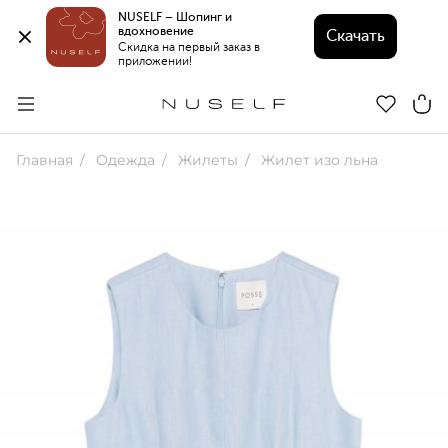
NUSELF – Шопинг и 
вдохновение 
Скачать
Скидка на первый заказ в 
приложении!
Главная
Одежда
Жилеты
Жилет изо льна