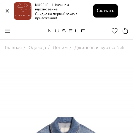
NUSELF – Шопинг и 
вдохновение 
Скачать
Скидка на первый заказ в 
приложении!
Главная
Одежда
Деним
Джинсовая куртка Neli