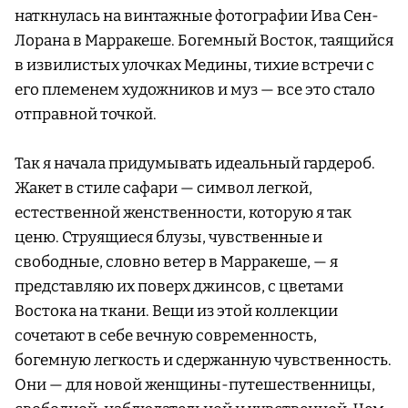
наткнулась на винтажные фотографии Ива Сен-
Лорана в Марракеше. Богемный Восток, таящийся
в извилистых улочках Медины, тихие встречи с
его племенем художников и муз — все это стало
отправной точкой.
Так я начала придумывать идеальный гардероб.
Жакет в стиле сафари — символ легкой,
естественной женственности, которую я так
ценю. Струящиеся блузы, чувственные и
свободные, словно ветер в Марракеше, — я
представляю их поверх джинсов, с цветами
Востока на ткани. Вещи из этой коллекции
сочетают в себе вечную современность,
богемную легкость и сдержанную чувственность.
Они — для новой женщины-путешественницы,