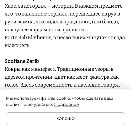
Хаос, за которым — истории. В каждом предмете
что-то затаенное: зеркало, перешедшее из рук в
руки, лампа, что видела праздники, или блюдо,
пахнущее кардамоном прошлого.
Porte Bab El Khemis, в нескольких минутах от сада
Мажорель
Soufiane Zarib
Ковры как манифест. Традиционные узоры в
дерзком прочтении, цвет как жест, фактура как
голос. Здесь современность и наследие говорят
на одном языке.
Мы используем файлы cookie, чтобы сделать ваш
Dar El Bacha, 16 Sidi Ali Ben Hamdouch Street,
шопинг еще удобнее.
Подробнее
Fatima Zahra Street, Marrakech 40000, Morocco
ХОРОШО