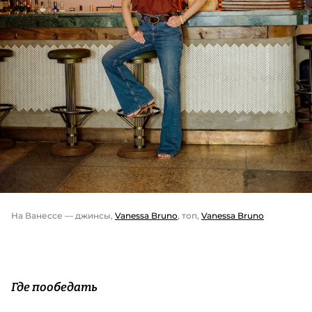
На Ванессе — джинсы,
Vanessa Bruno
, топ,
Vanessa Bruno
Где пообедать