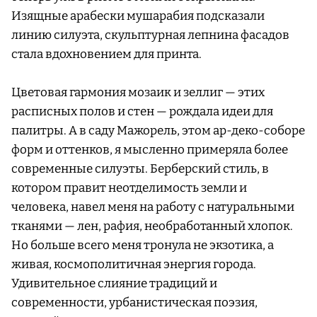
Изящные арабески мушарабия подсказали
линию силуэта, скульптурная лепнина фасадов
стала вдохновением для принта.
Цветовая гармония мозаик и зеллиг — этих
расписных полов и стен — рождала идеи для
палитры. А в саду Мажорель, этом ар-деко-соборе
форм и оттенков, я мысленно примеряла более
современные силуэты. Берберский стиль, в
котором правит неотделимость земли и
человека, навел меня на работу с натуральными
тканями — лен, рафия, необработанный хлопок.
Но больше всего меня тронула не экзотика, а
живая, космополитичная энергия города.
Удивительное слияние традиций и
современности, урбанистическая поэзия,