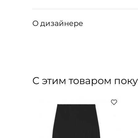
Крой:
Свободный силуэт прямого кроя, двубортная 
Артикул: 035023015
Артикул производителя: SANCIA
О дизайнере
Основательница LOULOU DE SAISON Хлоя Хар
Своей главной музой Хлоя называет Париж —
современной француженки и вдохновляющим
блогера начался с тщетных попыток найти ид
сформировался вокруг идеи о вещах мечты, 
С этим товаром пок