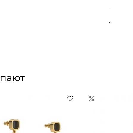
застежка на пуговицы, шалевый воротник.
уш — героиня стрит-стайла и фэшн-инфлюенсер.
 в личном блоге она делится образами
и предметами искусства. Собственный бренд
еальный свитер из кашемира, а окончательно
в которых образцовое качество и крой
упают