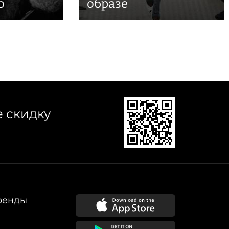
о
образе
е скидку
ренды