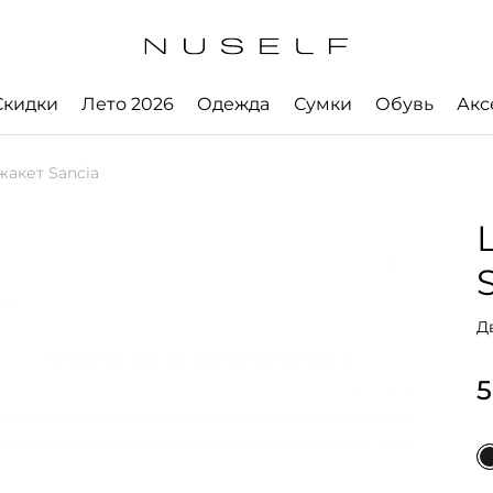
Скидки
Лето 2026
Одежда
Сумки
Обувь
Акс
акет Sancia
Д
5