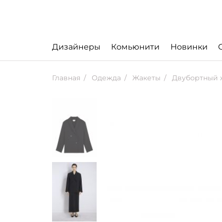
Дизайнеры
Комьюнити
Новинки
Главная
Одежда
Жакеты
Двубортный ж