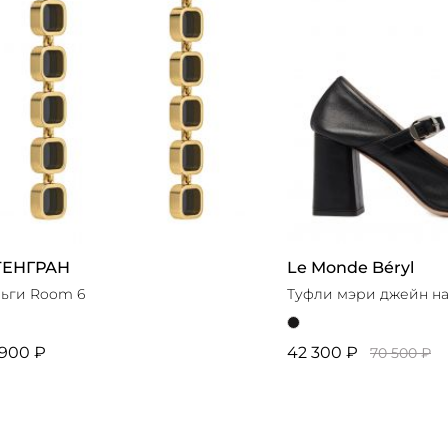
.ТЕНГРАН
Le Monde Béryl
ьги Room 6
Туфли мэри джейн на
900 ₽
42 300 ₽
70 500 ₽