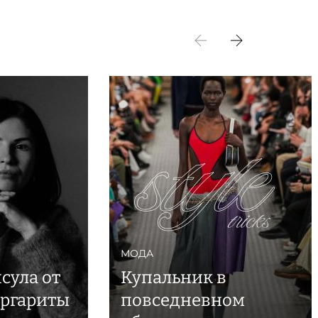
МОДА
сула от
Купальник в
аргариты
повседневном