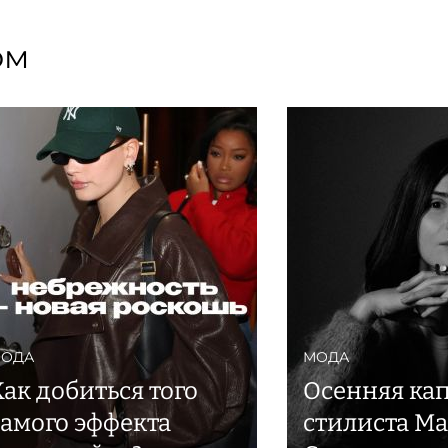
ом
ОДА
МОДА
Как добиться того
Осенняя кап
самого эффекта
стилиста М