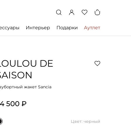
ессуары
Интерьер
Подарки
Аутлет
LOULOU DE
SAISON
вубортный жакет Sancia
4 500 ₽
Цвет: черный