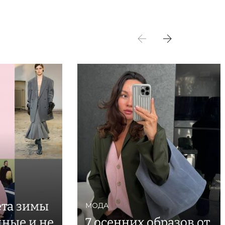
ета зимы
МОДА
дные и не
7 осенних образов от