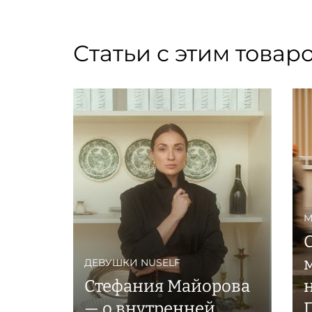
Статьи с этим товар
М
ДЕВУШКИ NUSELF
Стефания Майорова
н
— о внутренней