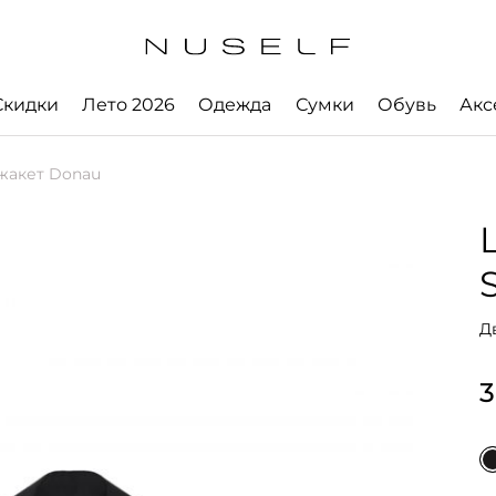
Скидки
Лето 2026
Одежда
Сумки
Обувь
Акс
жакет Donau
Д
3