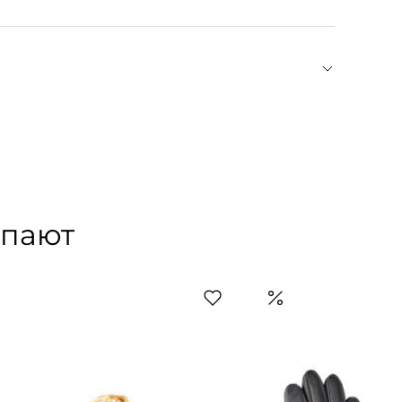
из шерсти.
ие прямоугольные лацканы, двубортная застежка
уш — героиня стрит-стайла и фэшн-инфлюенсер.
 в личном блоге она делится образами
и предметами искусства. Собственный бренд
еальный свитер из кашемира, а окончательно
в которых образцовое качество и крой
упают