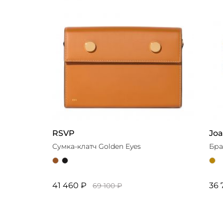
RSVP
Joa
Сумка-клатч Golden Eyes
Бра
41 460 ₽
36 
69 100 ₽