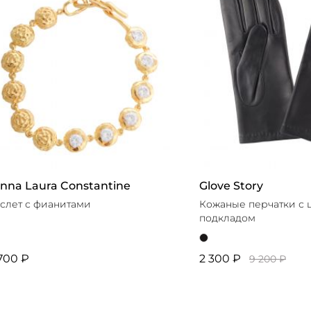
nna Laura Constantine
Glove Story
слет с фианитами
Кожаные перчатки с
подкладом
700 ₽
2 300 ₽
9 200 ₽