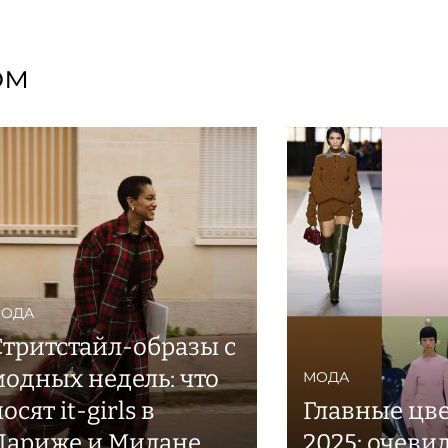
ом
ОДА
Стритстайл-образы c
модных недель: что
МОДА
осят it-girls в
Главные цв
Париже и Милане
2025: очеви