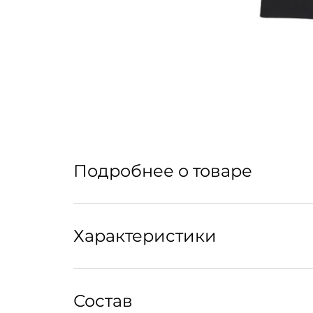
Подробнее о товаре
Двубортный жакет свободного кроя. Образу
Характеристики
Уход:
Состав
Рекомендуется ручная стирка при температуре