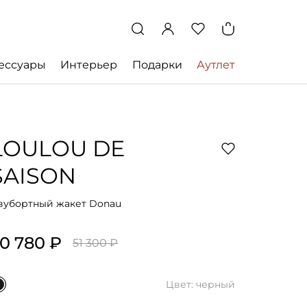
ессуары
Интерьер
Подарки
Аутлет
LOULOU DE
SAISON
вубортный жакет Donau
0 780 ₽
51 300 ₽
Цвет: черный