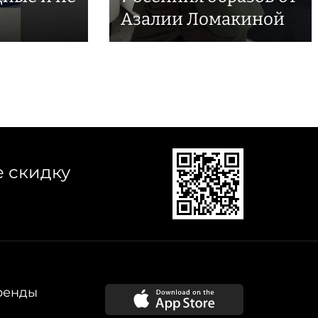
Азалии Ломакиной
е скидку
ренды