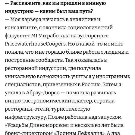
— Расскажите, как вы пришли в винную
индустрию — каким был ваш путь?
— Моя карьера началась в аналитике и
консалтинге, я окончила социологический
факультет МГУ и работала на аутсорсинге
PricewaterhouseCoopers. Но в какой-то момент
поняла, что мне гораздо ближе работа с людьми и
построение сообществ. Так я оказалась в
ресторанной индустрии, где получила
уникальную возможность учиться у иностранных
специалистов, привезенных в Россию. Затем я
уехала в Абрау-Дюрсо — помогала развивать
винно-гастрономический кластер, строила
рестораны, отели, туристическую
инфраструктуру. Позже работала над запуском
«Усадьбы Дивноморское» и несколько лет была
бренд-директором «Долины Лефкадия». А два