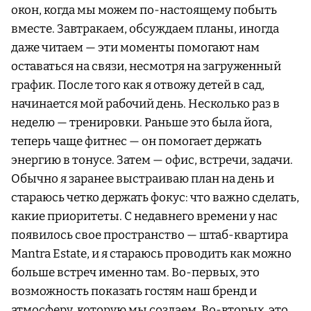
окон, когда мы можем по-настоящему побыть
вместе. Завтракаем, обсуждаем планы, иногда
даже читаем — эти моменты помогают нам
оставаться на связи, несмотря на загруженный
график. После того как я отвожу детей в сад,
начинается мой рабочий день. Несколько раз в
неделю — тренировки. Раньше это была йога,
теперь чаще фитнес — он помогает держать
энергию в тонусе. Затем — офис, встречи, задачи.
Обычно я заранее выстраиваю план на день и
стараюсь четко держать фокус: что важно сделать,
какие приоритеты. С недавнего времени у нас
появилось свое пространство — штаб-квартира
Mantra Estate, и я стараюсь проводить как можно
больше встреч именно там. Во-первых, это
возможность показать гостям наш бренд и
атмосферу, которую мы создаем. Во-вторых, это