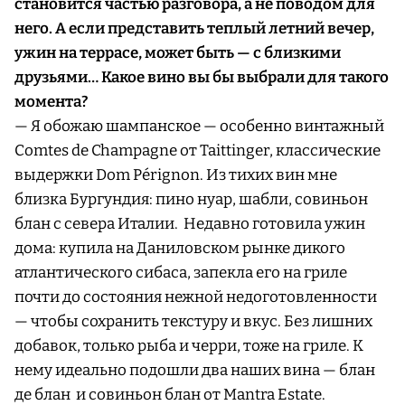
становится частью разговора, а не поводом для
него. А если представить теплый летний вечер,
ужин на террасе, может быть — с близкими
друзьями… Какое вино вы бы выбрали для такого
момента?
— Я обожаю шампанское — особенно винтажный
Comtes de Champagne от Taittinger, классические
выдержки Dom Pérignon. Из тихих вин мне
близка Бургундия: пино нуар, шабли, совиньон
блан с севера Италии. Недавно готовила ужин
дома: купила на Даниловском рынке дикого
атлантического сибаса, запекла его на гриле
почти до состояния нежной недоготовленности
— чтобы сохранить текстуру и вкус. Без лишних
добавок, только рыба и черри, тоже на гриле. К
нему идеально подошли два наших вина — блан
де блан и совиньон блан от Mantra Estate.