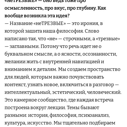
«неТРЕЗВЫЕ» — оно ведь тоже про
осмысленность, про вкус, про глубину. Как
вообще возникла эта идея?
— Название «неТРЕЗВЫЕ» — это ирония, в
которой зашита наша философия. Слово
написано так, что «не» — строчными, а «трезвые»
— заглавными. Потому что речь идет не о
буквальном смысле, а о ясности, осознанности,
желании жить с внутренней навигацией и
вниманием к деталям. Мы создаем пространство
для людей, которым важно почувствовать
контекст, узнать новое, включиться в разговор —
интеллектуальный, эстетический, человеческий.
Это камерное сообщество, где каждая встреча
построена вокруг лекции. Темы бывают
разными: история, философия, психоанализ,
культура, искусство. Мы тщательно подбираем