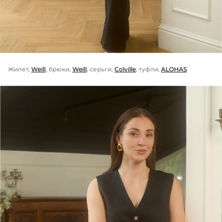
Жилет,
Weill
, брюки,
Weill
, серьги,
Colville
, туфли,
ALOHAS