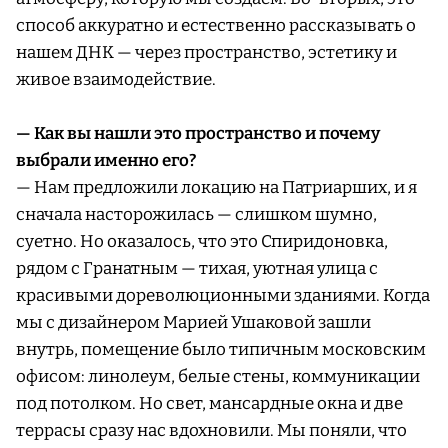
способ аккуратно и естественно рассказывать о
нашем ДНК — через пространство, эстетику и
живое взаимодействие.
— Как вы нашли это пространство и почему
выбрали именно его?
— Нам предложили локацию на Патриарших, и я
сначала насторожилась — слишком шумно,
суетно. Но оказалось, что это Спиридоновка,
рядом с Гранатным — тихая, уютная улица с
красивыми дореволюционными зданиями. Когда
мы с дизайнером Марией Ушаковой зашли
внутрь, помещение было типичным московским
офисом: линолеум, белые стены, коммуникации
под потолком. Но свет, мансардные окна и две
террасы сразу нас вдохновили. Мы поняли, что