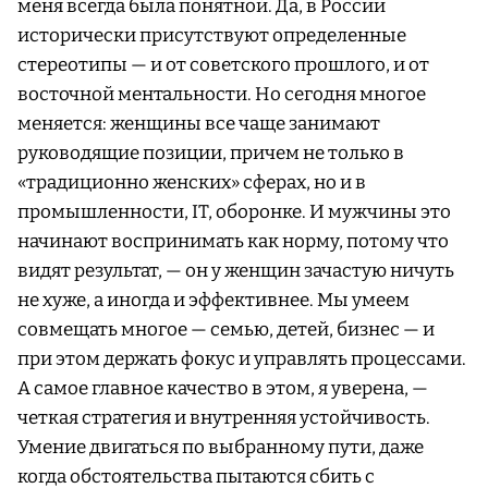
меня всегда была понятной. Да, в России
исторически присутствуют определенные
стереотипы — и от советского прошлого, и от
восточной ментальности. Но сегодня многое
меняется: женщины все чаще занимают
руководящие позиции, причем не только в
«традиционно женских» сферах, но и в
промышленности, IT, оборонке. И мужчины это
начинают воспринимать как норму, потому что
видят результат, — он у женщин зачастую ничуть
не хуже, а иногда и эффективнее. Мы умеем
совмещать многое — семью, детей, бизнес — и
при этом держать фокус и управлять процессами.
А самое главное качество в этом, я уверена, —
четкая стратегия и внутренняя устойчивость.
Умение двигаться по выбранному пути, даже
когда обстоятельства пытаются сбить с