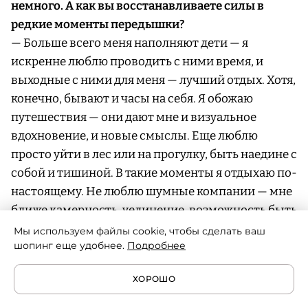
немного. А как вы восстанавливаете силы в
редкие моменты передышки?
— Больше всего меня наполняют дети — я
искренне люблю проводить с ними время, и
выходные с ними для меня — лучший отдых. Хотя,
конечно, бывают и часы на себя. Я обожаю
путешествия — они дают мне и визуальное
вдохновение, и новые смыслы. Еще люблю
просто уйти в лес или на прогулку, быть наедине с
собой и тишиной. В такие моменты я отдыхаю по-
настоящему. Не люблю шумные компании — мне
ближе камерность, уединение, возможность быть
в моменте. А еще — книги. Они всегда рядом.
Мы используем файлы cookie, чтобы сделать ваш
шопинг еще удобнее.
Подробнее
ХОРОШО