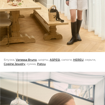
Блузка,
Vanessa Bruno
, шорты,
ASPESI
, сапоги,
HEREU
, серьги,
Copine Jewelry
, сумка,
Patou