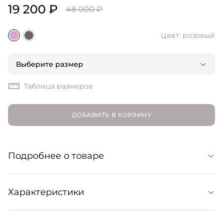
19 200 ₽
48 000 ₽
Цвет: розовый
Выберите размер
Таблица размеров
ДОБАВИТЬ В КОРЗИНУ
Подробнее о товаре
Однобортный жакет из бленда вискозы и льна.
Характеристики
Лаконичная модель обыграна V-образным вырезом без
лацканов, смещенной от центра застежкой и шлицами
на спине. Образует костюмный лук с брюками Takaroa