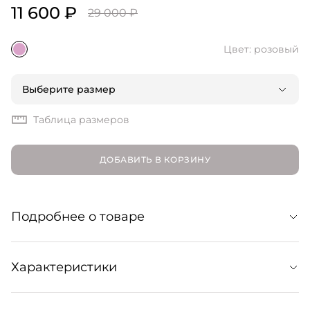
11 600 ₽
29 000 ₽
Цвет: розовый
Выберите размер
Таблица размеров
ДОБАВИТЬ В КОРЗИНУ
Подробнее о товаре
Топ из легкого бленда вискозы и льна. Лаконичный
Характеристики
силуэт обыгран нетривиальными деталями кроя:
высоким квадратным вырезом и потайной застежкой
на пуговицы спереди. Образует костюмный лук с