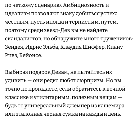
по четкому сценарию. Амбициозность и
идеализм позволяют знаку добиться успеха
честным, пусть иногда и тернистым, путем,
поэтому среди звезд-Дев вы не найдете
скандалистов, но обнаружите много тружеников:
Зендея, Идрис Эльба, Клаудия Шиффер, Киану
Ривз, Бейонсе.
Выбирая подарок Девам, не пытайтесь их
удивить — они редко любят сюрпризы. Но вы
точно не прогадаете, если обратитесь к вечной
классике и утилитарным, полезным вещам —
будь то универсальный джемпер из кашемира
или эталонная черная сумка на каждый день.