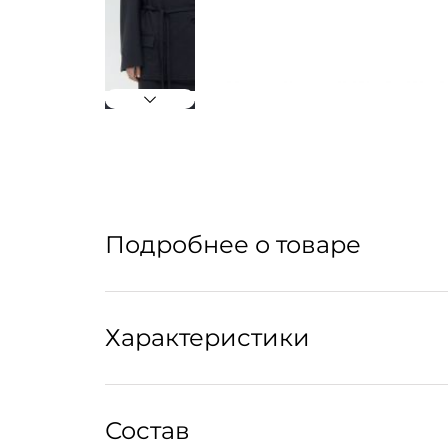
Подробнее о товаре
Удлиненный жакет из костюмной шерсти. За
Характеристики
застежка усиливают элегантность модели, а 
Параметры модели: 177 рост 83-61-92
Состав
Крой: