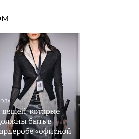
ом
ОДА
6 вещей, которые
должны быть в
гардеробе «офисной