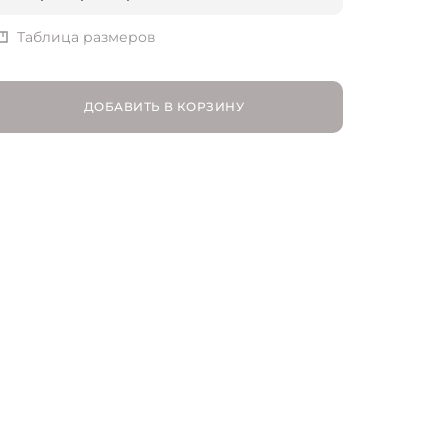
IT 38 | RU 42
Таблица размеров
IT 40 | RU 44
ДОБАВИТЬ В КОРЗИНУ
IT 42 | RU 46
IT 44 | RU 48