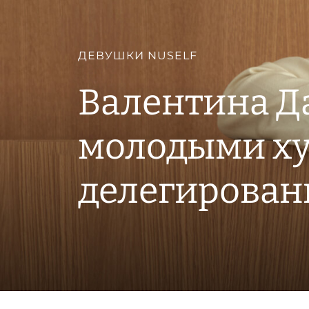
ДЕВУШКИ NUSELF
Валентина Да
молодыми х
делегирован