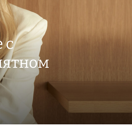
 с
иятном