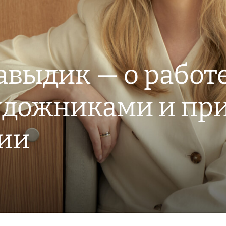
выдик — о работе
удожниками и пр
ии