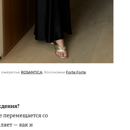
, ожерелье
ROSANTICA
, босоножки
Forte Forte
ждения?
не перемещается со
мляет — как и