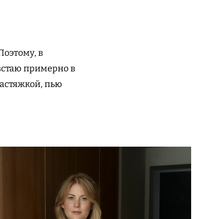
Поэтому, в
встаю примерно в
растяжкой, пью