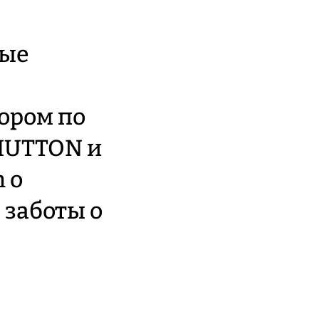
ные
ором по
HUTTON и
 о
 заботы о