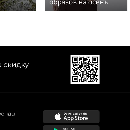
образов на осень
е скидку
ренды