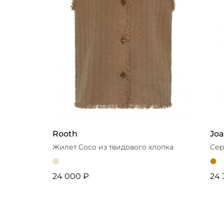
Rooth
Joa
Жилет Coco из твидового хлопка
Сер
24 000 ₽
24 