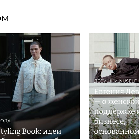
ом
ДЕВУШКИ NUSELF
Евгения Ле
— о женско
поддержке 
бизнесе,
ОДА
tyling Book: идеи
основанном