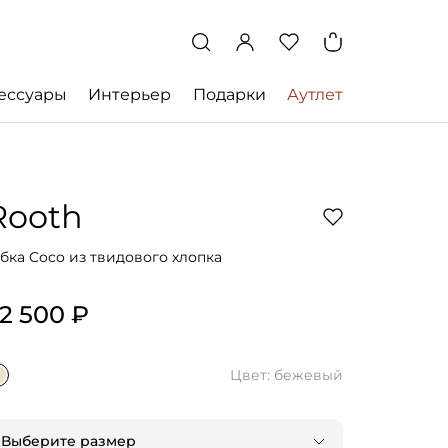
ессуары
Интерьер
Подарки
Аутлет
Rooth
бка Coco из твидового хлопка
2 500 ₽
Цвет: бежевый
Выберите размер