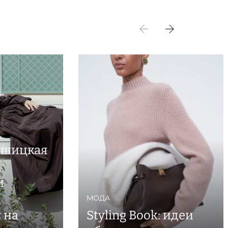
вшицкая
й
и
МОДА
 на
Styling Book: идеи